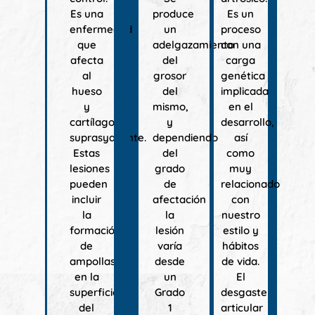
Es una
produce
Es un
enfermedad
un
proceso
que
adelgazamiento
con una
afecta
del
carga
al
grosor
genética
hueso
del
implicada
y
mismo,
en el
cartílago
y
desarrollo,
suprasyacente.
dependiendo
así
Estas
del
como
lesiones
grado
muy
pueden
de
relacionado
incluir
afectación
con
la
la
nuestro
formación
lesión
estilo y
de
varía
hábitos
ampollas
desde
de vida.
en la
un
El
superficie
Grado
desgaste
del
1
articular