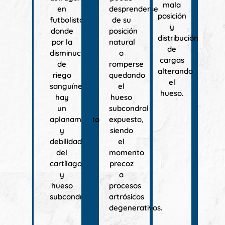
mala
en
desprenderse
posición
futbolistas)
de su
y
donde
posición
distribución
por la
natural
de
disminución
o
cargas
de
romperse
alterando
riego
quedando
el
sanguíneo
el
hueso.
hay
hueso
un
subcondral
aplanamiento
expuesto,
y
siendo
debilidad
el
del
momento
cartílago
precoz
y
a
hueso
procesos
subcondral.
artrósicos
degenerativos.