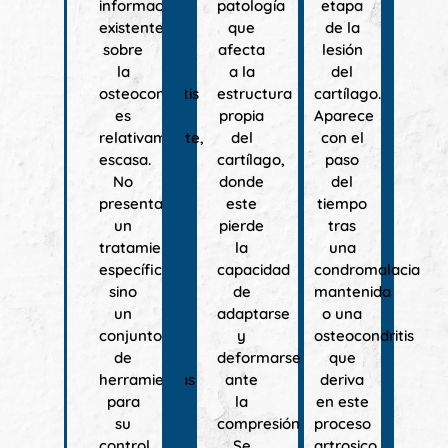
información
patología
etapa
existente
que
de la
sobre
afecta
lesión
la
a la
del
osteocondritis
estructura
cartílago.
es
propia
Aparece
relativamente,
del
con el
escasa.
cartílago,
paso
No
donde
del
presenta
este
tiempo
un
pierde
tras
tratamiento
la
una
específico,
capacidad
condromalacia
sino
de
mantenida
un
adaptarse
o una
conjunto
y
osteocondritis
de
deformarse
que
herramientas
ante
deriva
para
la
en este
su
compresión.
proceso
control.
Se
artrosico.