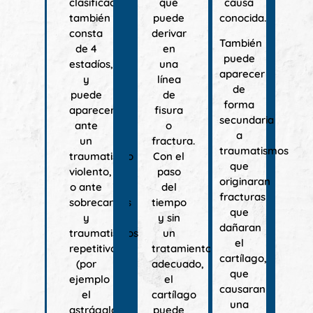
clasificación
que
causa
también
puede
conocida.
consta
derivar
También
de 4
en
puede
estadíos,
una
aparecer
y
línea
de
puede
de
forma
aparecer
fisura
secundaria
ante
o
a
un
fractura.
traumatismos
traumatismo
Con el
que
violento,
paso
originaran
o ante
del
fracturas
sobrecargas
tiempo
que
y
y sin
dañaran
traumatismos
un
el
repetitivos
tratamiento
cartílago,
(por
adecuado,
que
ejemplo
el
causaran
el
cartílago
una
astrágalo
puede