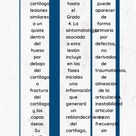
cartílago,
hasta
puede
lesiones
el
aparecer
similares
Grado
de
a un
4. La
forma
quiste
sintomatología
primaria
dentro
asociada
por
del
a esta
defectos,
hueso
lesión
no
por
incluye
derivados
debajo
en las
de
del
fases
traumatismos,
cartílago
iniciales
de
o
una
alineación
fractura
inflamación
de la
del
que
articulación,
cartílago
generará
inestabilidad
y las
un
articular
capas
reblandecimiento
o con
óseas.
del
frecuencia
Su
cartílago,
sin