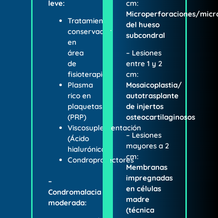
leve:
cm:
Microperforaciones/micr
Tratamiento
del hueso
conservador
subcondral
en
área
– Lesiones
de
entre 1 y 2
fisioterapia.
cm:
Plasma
Mosaicoplastia/
rico en
autotrasplante
plaquetas
de injertos
(PRP)
osteocartilaginosos
Viscosuplementación
– Lesiones
(Ácido
mayores a 2
hialurónico)
cm:
Condroprotectores
Membranas
impregnadas
–
en células
Condromalacia
madre
moderada:
(técnica