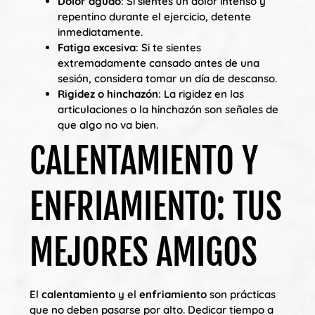
Dolor agudo
: Si sientes un dolor intenso y
repentino durante el ejercicio, detente
inmediatamente.
Fatiga excesiva
: Si te sientes
extremadamente cansado antes de una
sesión, considera tomar un día de descanso.
Rigidez o hinchazón
: La rigidez en las
articulaciones o la hinchazón son señales de
que algo no va bien.
CALENTAMIENTO Y
ENFRIAMIENTO: TUS
MEJORES AMIGOS
El
calentamiento
y el
enfriamiento
son prácticas
que no deben pasarse por alto. Dedicar tiempo a