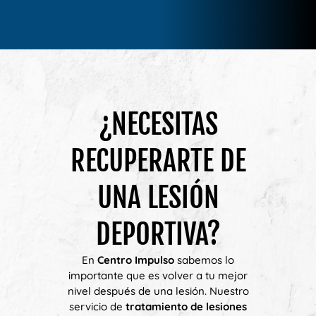
¿NECESITAS
RECUPERARTE DE
UNA LESIÓN
DEPORTIVA?
En
Centro Impulso
sabemos lo
importante que es volver a tu mejor
nivel después de una lesión. Nuestro
servicio de
tratamiento de lesiones