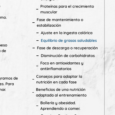
e
Proteínas para el crecimiento
muscular
imo.
Fase de mantenimiento o
estabilización
Ajuste en la ingesta calórica
Equilibrio de grasas saludables
peso
Fase de descarga o recuperación
a de
Disminución de carbohidratos
Foco en antioxidantes y
antiinflamatorios
Consejos para adaptar la
2 gramos de
nutrición en cada fase
es. Para
Beneficios de una nutrición
nar.
adaptada al entrenamiento
Bollería y obesidad.
Aprendiendo a comer.