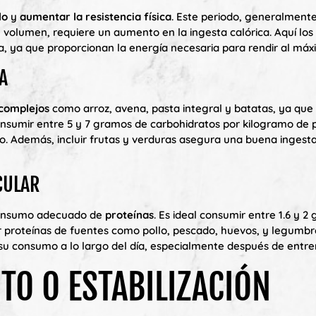
lo
y
aumentar la resistencia física
. Este periodo, generalment
volumen, requiere un aumento en la ingesta calórica. Aquí los
a, ya que proporcionan la energía necesaria para rendir al máx
A
complejos
como arroz, avena, pasta integral y batatas, ya que
nsumir entre 5 y 7 gramos de carbohidratos por kilogramo de 
o. Además, incluir frutas y verduras asegura una buena ingest
CULAR
consumo adecuado de
proteínas
. Es ideal consumir entre 1.6 y 
r proteínas de fuentes como pollo, pescado, huevos, y legumbr
r su consumo a lo largo del día, especialmente después de entre
TO O ESTABILIZACIÓN