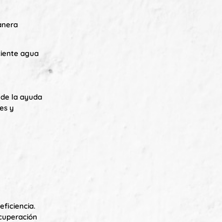
anera
ciente agua
y
 de la ayuda
es y
eficiencia.
ecuperación