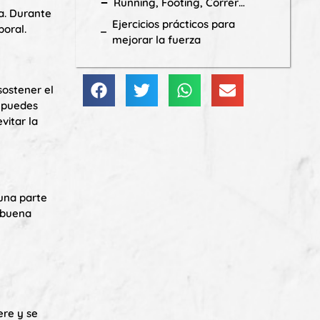
Running, Footing, Correr…
a. Durante
Ejercicios prácticos para
poral.
mejorar la fuerza
sostener el
o puedes
vitar la
 una parte
 buena
ere y se