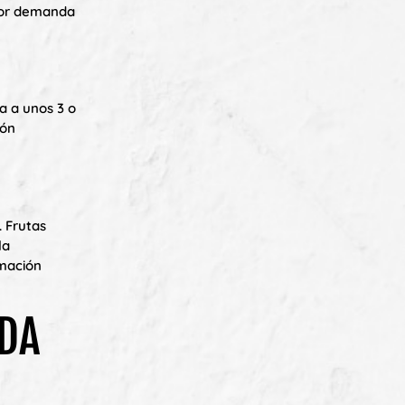
nor demanda
a a unos 3 o
ión
. Frutas
la
amación
ADA