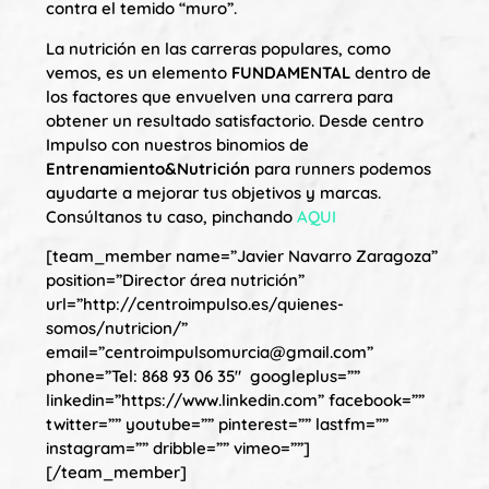
contra el temido “muro”.
La nutrición en las carreras populares, como
vemos, es un elemento
FUNDAMENTAL
dentro de
los factores que envuelven una carrera para
obtener un resultado satisfactorio. Desde centro
Impulso con nuestros binomios de
Entrenamiento&Nutrición
para runners podemos
ayudarte a mejorar tus objetivos y marcas.
Consúltanos tu caso, pinchando
AQUI
[team_member name=”Javier Navarro Zaragoza”
position=”Director área nutrición”
url=”http://centroimpulso.es/quienes-
somos/nutricion/”
email=”centroimpulsomurcia@gmail.com”
phone=”Tel: 868 93 06 35″ googleplus=””
linkedin=”https://www.linkedin.com” facebook=””
twitter=”” youtube=”” pinterest=”” lastfm=””
instagram=”” dribble=”” vimeo=””]
[/team_member]