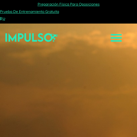
Preparación Física Para Oposiciones
Prueba De Entrenamiento Gratuita
0