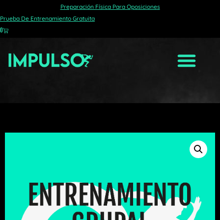
Preparación Física Para Oposiciones
Prueba De Entrenamiento Gratuita
0