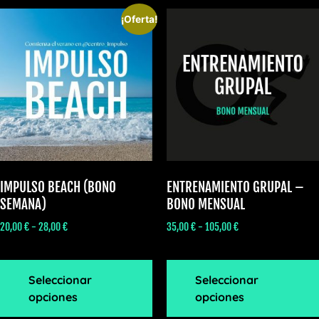
¡Oferta!
IMPULSO BEACH (BONO
ENTRENAMIENTO GRUPAL –
SEMANA)
BONO MENSUAL
20,00
€
-
28,00
€
35,00
€
-
105,00
€
Seleccionar
Seleccionar
opciones
opciones