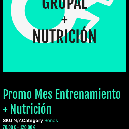
Promo Mes Entrenamiento
+ Nutrición
SKU
N/A
Category
Bonos
70,00
€
-
120,00
€