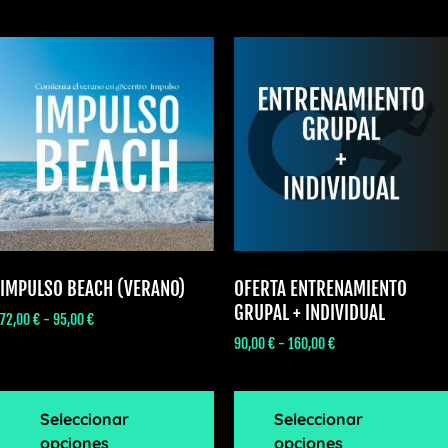
IMPULSO BEACH (VERANO)
OFERTA ENTRENAMIENTO
GRUPAL + INDIVIDUAL
72,00
€
-
95,00
€
90,00
€
-
160,00
€
Seleccionar
Seleccionar
opciones
opciones