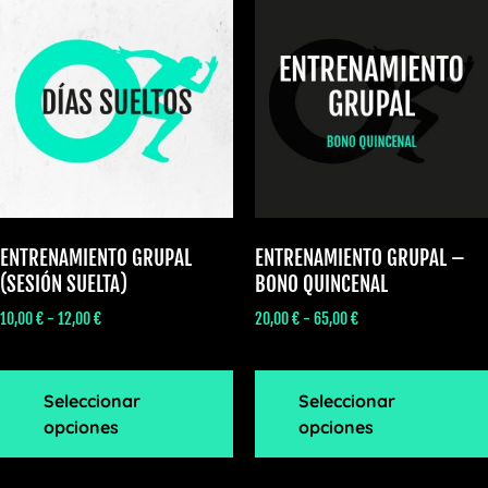
ENTRENAMIENTO GRUPAL
ENTRENAMIENTO GRUPAL –
(SESIÓN SUELTA)
BONO QUINCENAL
10,00
€
-
12,00
€
20,00
€
-
65,00
€
Seleccionar
Seleccionar
opciones
opciones