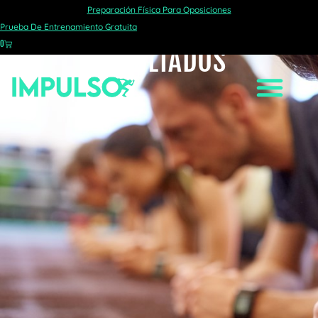
Preparación Física Para Oposiciones
COMPAÑERISMO Y
Prueba De Entrenamiento Gratuita
0
RESULTADOS