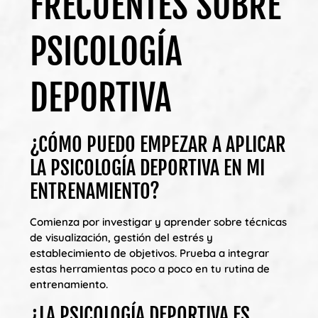
FRECUENTES SOBRE
PSICOLOGÍA
DEPORTIVA
¿CÓMO PUEDO EMPEZAR A APLICAR
LA PSICOLOGÍA DEPORTIVA EN MI
ENTRENAMIENTO?
Comienza por investigar y aprender sobre técnicas
de visualización, gestión del estrés y
establecimiento de objetivos. Prueba a integrar
estas herramientas poco a poco en tu rutina de
entrenamiento.
¿LA PSICOLOGÍA DEPORTIVA ES