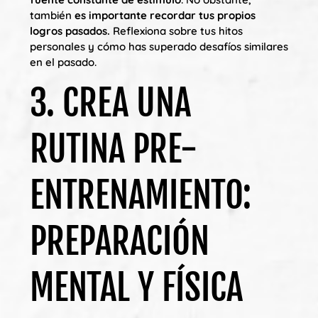
también
es importante recordar tus propios
logros pasados.
Reflexiona sobre tus hitos
personales y cómo has superado desafíos similares
en el pasado.
3. CREA UNA
RUTINA PRE-
ENTRENAMIENTO:
PREPARACIÓN
MENTAL Y FÍSICA