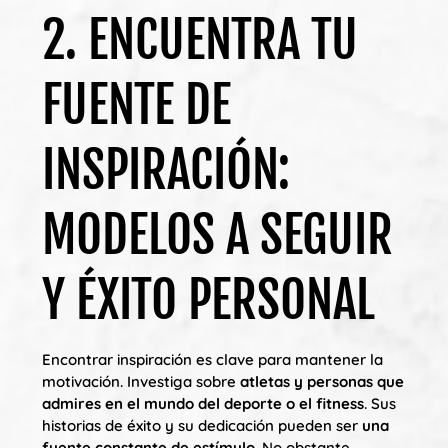
2. ENCUENTRA TU
FUENTE DE
INSPIRACIÓN:
MODELOS A SEGUIR
Y ÉXITO PERSONAL
Encontrar inspiración es clave para mantener la
motivación. Investiga sobre
atletas y personas que
admires en el mundo del deporte o el fitness
. Sus
historias de éxito y su dedicación pueden ser
una
fuente constante de estímulo
. No obstante,