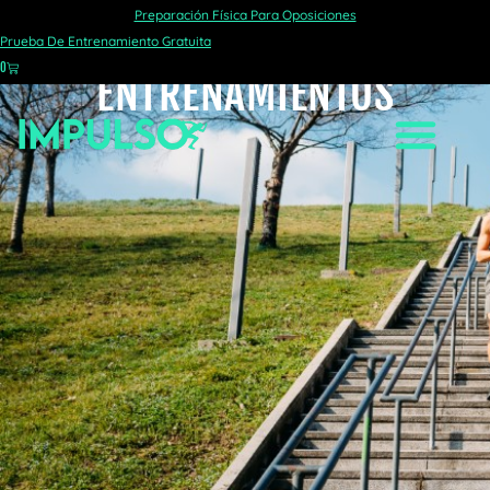
Preparación Física Para Oposiciones
DE LOS
Prueba De Entrenamiento Gratuita
0
ENTRENAMIENTOS