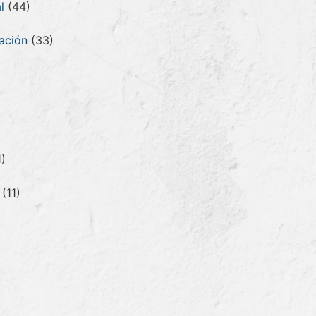
l
(44)
tación
(33)
)
(11)