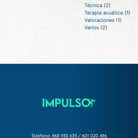
Técnica
(2)
Terapia acuática
(1)
Valoraciones
(1)
Varios
(2)
Teléfono:
868 930 635
/
601 020 486