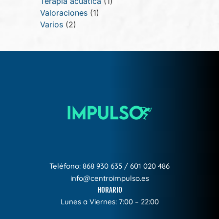
Terapia acuática
(1)
Valoraciones
(1)
Varios
(2)
Teléfono:
868 930 635
/
601 020 486
info@centroimpulso.es
HORARIO
Lunes a Viernes: 7:00 – 22:00